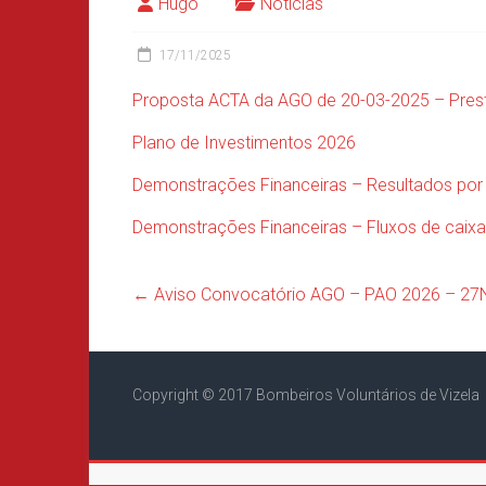
Hugo
Noticias
17/11/2025
Proposta ACTA da AGO de 20-03-2025 – Pres
Plano de Investimentos 2026
Demonstrações Financeiras – Resultados por
Demonstrações Financeiras – Fluxos de caix
←
Aviso Convocatório AGO – PAO 2026 – 2
Copyright © 2017 Bombeiros Voluntários de Vizela