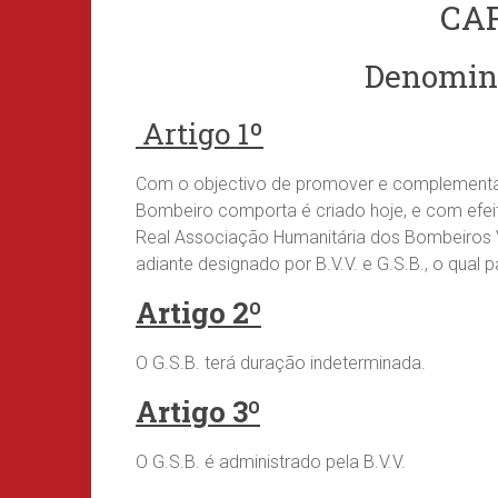
CAP
Denomin
Artigo 1º
Com o objectivo de promover e complementar
Bombeiro comporta é criado hoje, e com efeito
Real Associação Humanitária dos Bombeiros V
adiante designado por B.V.V. e G.S.B., o qual
Artigo 2º
O G.S.B. terá duração indeterminada.
Artigo 3º
O G.S.B. é administrado pela B.V.V.