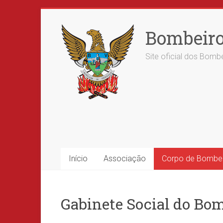
Skip
to
Bombeiro
content
Site oficial dos Bombe
Início
Associação
Corpo de Bombe
Gabinete Social do Bo