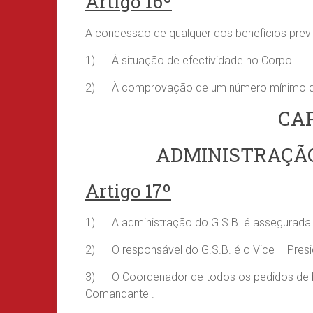
Artigo 16º
A concessão de qualquer dos benefícios prev
1) À situação de efectividade no Corpo .
2) À comprovação de um número mínimo de 
CA
ADMINISTRAÇÃ
Artigo 17º
1) A administração do G.S.B. é assegurada 
2) O responsável do G.S.B. é o Vice – Presi
3) O Coordenador de todos os pedidos de be
Comandante .