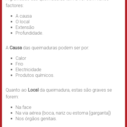
factores:
A causa
O local
Extensão
Profundidade.
A
Causa
das queimaduras podem ser por:
Calor
Frio
Electricidade
Produtos químicos.
Quanto ao
Local
da queimadura, estas são graves se
forem:
Na face
Na via aérea (boca, nariz ou estoma [garganta])
Nos órgãos genitais.