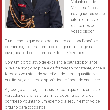
Voluntários de
Vizela, saúdo os
navegadores deste
site informativo,
que temos ao
vosso dispor.
É um desafio que se coloca, na era da globalização e
comunicação, uma forma de chegar mais longe na
divulgação, do que somos, e do que fazemos.
Com um corpo ativo de excelência pautado por altos
níveis de rigor, disciplina e de formação constante, onde a
força do voluntariado se reflete de forma quantitativa e
qualitativa, e de uma disponibilidade impar de enaltecer.
Agradeço a entrega e altruísmo com que o fazem, são
verdadeiros profissionais, integrados na carreira de
bombeiro voluntário, um exemplo a seguir, e motivo de
orgulho para todos nós.