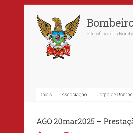
Skip
to
Bombeiro
content
Site oficial dos Bombe
Início
Associação
Corpo de Bombe
AGO 20mar2025 – Prestaçã